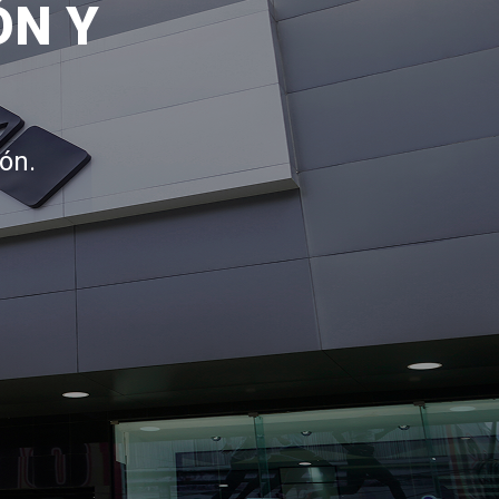
ÓN Y
ón.