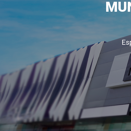
MUN
Es