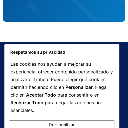
Respetamos su privacidad
Las cookies nos ayudan a mejorar su
experiencia, ofrecer contenido personalizado y
analizar el tráfico. Puede elegir qué cookies
Avenida Roosevelt, Zona Libre de Colón, República de
permitir haciendo clic en
Personalizar
. Haga
Panamá
clic en
Aceptar Todo
para consentir o en
Calle 16, Colón, Panamá
Rechazar Todo
para negar las cookies no
esenciales.
+507 441 3677
Personalizar
ventas@elbros.com