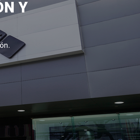
ÓN Y
ón.