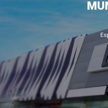
MUN
Es